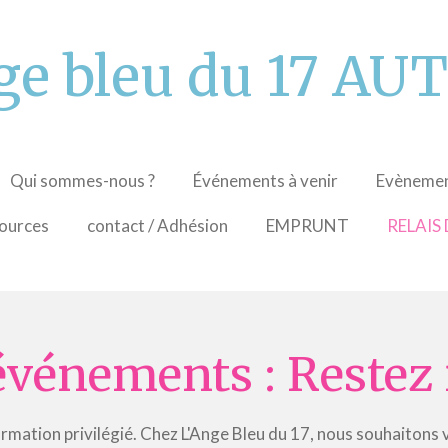
ge bleu du 17 A
Qui sommes-nous ?
Événements à venir
Evènemen
ources
contact / Adhésion
EMPRUNT
RELAIS
'événements : Restez
rmation privilégié. Chez L'Ange Bleu du 17, nous souhaitons v